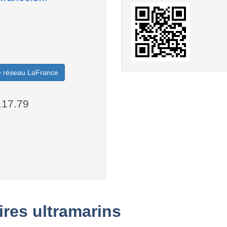
le réseau LaFrance
.17.79
oires ultramarins