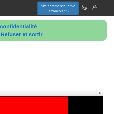
Site commercial privé
Lefrancois.fr
confidentialité
é
Refuser et sortir