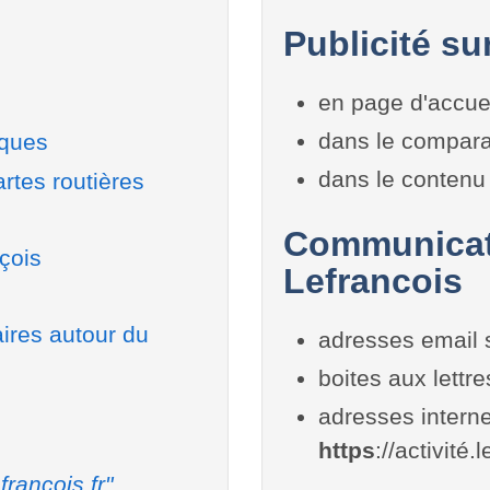
Publicité su
en page d'accue
dans le compara
iques
dans le contenu 
rtes routières
Communicati
çois
Lefrancois
aires autour du
adresses email 
boites aux lettr
adresses interne
https
://activité.
francois.fr"