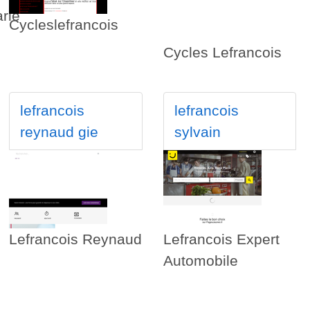
rie
Cycleslefrancois
Cycles Lefrancois
lefrancois
lefrancois
reynaud gie
sylvain
Lefrancois Reynaud
Lefrancois Expert
Automobile