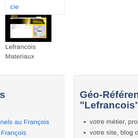
cie
Lefrancois
Materiaux
is
Géo-Référen
"Lefrancois"
votre métier, pro
nels au François
votre site, blog
 François