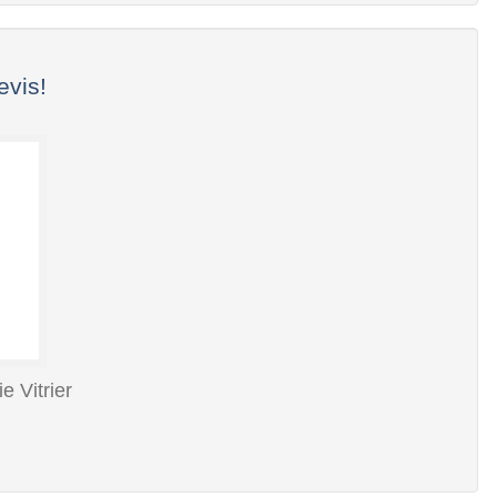
evis!
e Vitrier