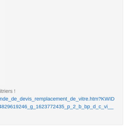
riers !
mande_de_devis_remplacement_de_vitre.htm?KWID
4829619246_g_1623772435_p_2_b_bp_d_c_vi__