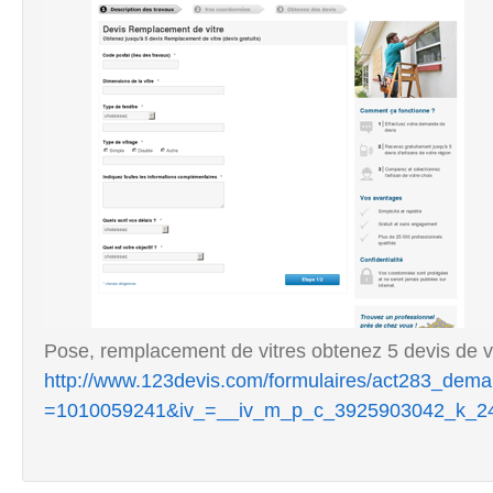
Pose, remplacement de vitres obtenez 5 devis de vit
http://www.123devis.com/formulaires/act283_de
=1010059241&iv_=__iv_m_p_c_3925903042_k_2